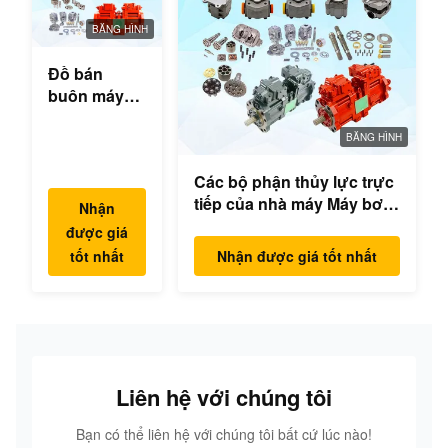
BĂNG HÌNH
Đồ bán
buôn máy
đào thủy lực
hộp số
BĂNG HÌNH
swing bộ
Các bộ phận thủy lực trực
phận động
tiếp của nhà máy Máy bơm
cơ swing
Nhận
excavator Máy bơm chính
cho Hyundai
được giá
Mô hình động cơ
Yanmar
tốt nhất
Nhận được giá tốt nhất
PC/EX/EC/DH/DX/CAAT/SH
Komatsu
Phụ tùng
Hitachi
XCMG
Liugong
SANY Volvo
Liên hệ với chúng tôi
Bạn có thể liên hệ với chúng tôi bất cứ lúc nào!