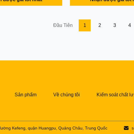
nth MOQ(Minimum Order
information Warranty: 3 mont
 Piece Condition: 100% New
MOQ(Minimum Order Quantity:
In Stock Supply Ability:
Condition: 100% NewAvailabilit
week Port: ...
Supply Ability: 1000pcs per wee
Đầu Tiên
1
2
3
4
Sản phẩm
Về chúng tôi
Kiểm soát chất l
3 đường Kefeng, quận Huangpu, Quảng Châu, Trung Quốc
s