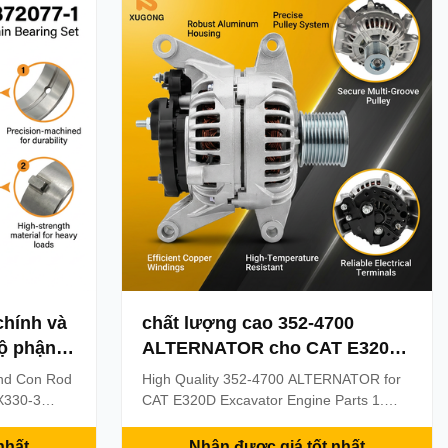
ds: ...
Express: DHL Fedex EMS UPS or By ...
chính và
chất lượng cao 352-4700
bộ phận
ALTERNATOR cho CAT E320D
-3
bộ phận động cơ excavator
and Con Rod
High Quality 352-4700 ALTERNATOR for
HK1
ZX330-3
CAT E320D Excavator Engine Parts 1.
g
s
Products information Warranty: 3 months-
 Products
6month MOQ(Minimum Order Quantity:) 1
nhất
Nhận được giá tốt nhất