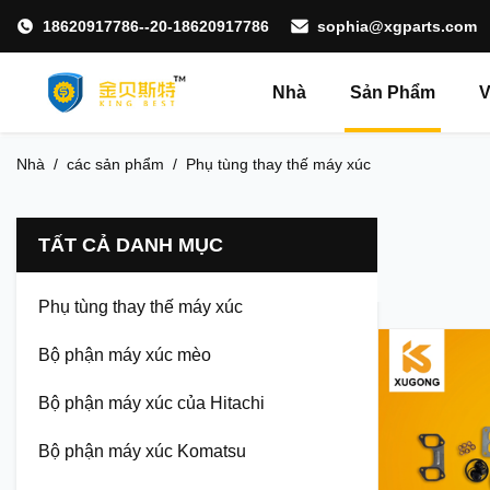
18620917786--20-18620917786
sophia@xgparts.com
Nhà
Sản Phẩm
V
Nhà
/
các sản phẩm
/
Phụ tùng thay thế máy xúc
TẤT CẢ DANH MỤC
Phụ tùng thay thế máy xúc
Bộ phận máy xúc mèo
Bộ phận máy xúc của Hitachi
Bộ phận máy xúc Komatsu