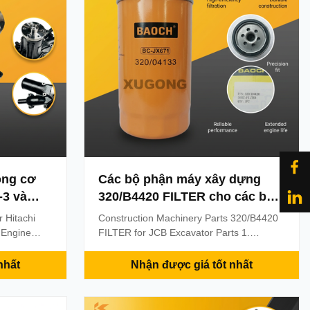
ộng cơ
Các bộ phận máy xây dựng
-3 và
320/B4420 FILTER cho các bộ
nh 6
phận máy đào JCB
 Hitachi
Construction Machinery Parts 320/B4420
 Engine
FILTER for JCB Excavator Parts 1.
-0 1.
Products information Warranty: 3 months-
: 3 months-
6month MOQ(Minimum Order Quantity:) 1
nhất
Nhận được giá tốt nhất
uantity:) 1
Piece Condition: 100% New Availability: In
lability: In
Stock Supply Ability: 1000pcs per week
 per week
Port: Guangzhou Delivery Methods: