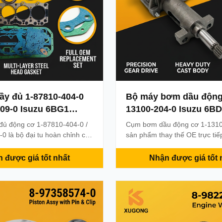
ầy đủ 1-87810-404-0
Bộ máy bơm dầu động
609-0 Isuzu 6BG1
13100-204-0 Isuzu 6B
o Hitachi EX200-5
6BG1T cho Hitachi EX
đủ động cơ 1-87810-404-0 /
Cụm bơm dầu động cơ 1-1310
 phận máy đào
ZX230 SH220 Bộ phận
0 là bộ đại tu hoàn chỉnh cho
sản phẩm thay thế OE trực ti
sel Isuzu 6BG1 và 6BG1T
cơ diesel Isuzu 6BD1T và 6B
 trong máy đào Hitachi
trên máy đào Hitachi EX200-5
 được giá tốt nhất
Nhận được giá tốt 
EX220. Bao gồm tất cả các
SH220. Được thiết kế chính xá
à vòng đệm cần thiết cho
hoàn dầu và điều chỉnh áp suấ
g lại động cơ hoàn chỉnh
cậy trong điều kiện vận hành 
 sửa chữa lớn.