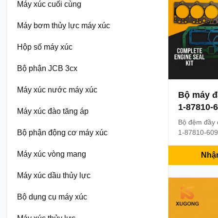
Máy xúc cuối cùng
Máy bơm thủy lực máy xúc
Hộp số máy xúc
Bộ phận JCB 3cx
Máy xúc nước máy xúc
Bộ máy đ
1-87810-
Máy xúc đào tăng áp
6BG1T ch
Bộ đệm đầy 
EX220 Bộ
Bộ phận động cơ máy xúc
1-87810-609-
động cơ die
được sử dụng
Máy xúc vòng mang
Nhận
EX200-5 và 
miếng đệm v
Máy xúc dầu thủy lực
việc xây dựn
hoặc dịch vụ
Bộ dụng cụ máy xúc