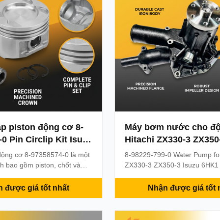
p piston động cơ 8-
Máy bơm nước cho đ
0 Pin Circlip Kit Isuzu
Hitachi ZX330-3 ZX350
1T cho Hitachi ZX110
Isuzu 6HK1 với bảo hà
động cơ 8-97358574-0 là một
8-98229-799-0 Water Pump for
XIS210 Bộ phận máy
tháng
h bao gồm piston, chốt và
ZX330-3 ZX350-3 Isuzu 6HK1
o động cơ diesel Isuzu 4BG1
Parts 8982297990 8-98229799
ương thích với máy đào
Products information Warranty
 được giá tốt nhất
Nhận được giá tốt 
10, ZX200 và ZAXIS210. Được
6month MOQ(Minimum Order Q
nh xác để có độ nén và độ
Piece Condition: 100% New Avai
 cậy trong điều kiện làm việc
Stock Supply Ability: 1000pcs