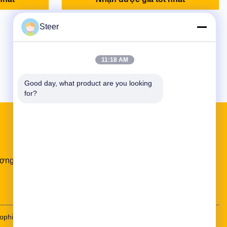
hs-6month
Piece Condition: 100% New Availability: In
) 1 Piece
Stock Supply Ability: 1000pcs per week
Steer
y: In Stock
Port: Guangzhou Delivery Methods:
k Port: ...
Express: DHL Fedex EMS UPS or By ...
5
Cuối Cùng
11:18 AM
Good day, what product are you looking 
for?
Liên kết nhanh
ượng
Bản đồ trang web
Chính sách bảo mật
Blog
ophia@xgparts.com
18620917786--20-18620917786