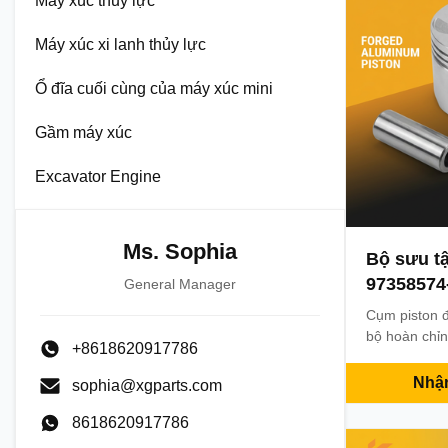
Máy xúc thủy lực
Máy xúc xi lanh thủy lực
Ổ đĩa cuối cùng của máy xúc mini
Gầm máy xúc
Excavator Engine
Ms. Sophia
Bộ sưu tậ
97358574-
General Manager
4BG1 6BG
Cụm piston 
ZX200 ZA
bộ hoàn chỉn
+8618620917786
đào
vòng kẹp ch
và 6BG1T. T
Nhận
sophia@xgparts.com
Hitachi ZX1
gia công chí
8618620917786
bền đáng tin