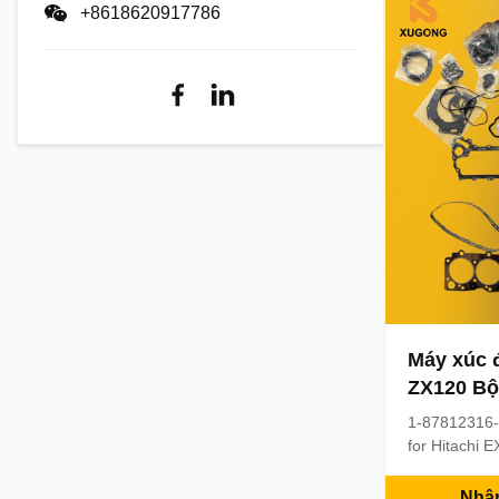
+8618620917786
nặng.
Máy xúc 
ZX120 Bộ
Isuzu 4B
1-87812316-
tháng
for Hitachi 
4BG1 Engine
316-1 1. Pro
Nhận