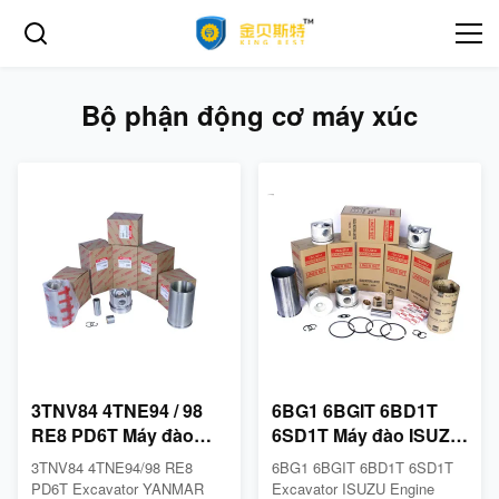
Bộ phận động cơ máy xúc
3TNV84 4TNE94 / 98
6BG1 6BGIT 6BD1T
RE8 PD6T Máy đào
6SD1T Máy đào ISUZU
YANMAR Bộ lót động
Bộ đại tu động cơ
3TNV84 4TNE94/98 RE8
6BG1 6BGIT 6BD1T 6SD1T
cơ 3TNE84 4TNV94 /
4BD1 4JB1 6BF1
PD6T Excavator YANMAR
Excavator ISUZU Engine