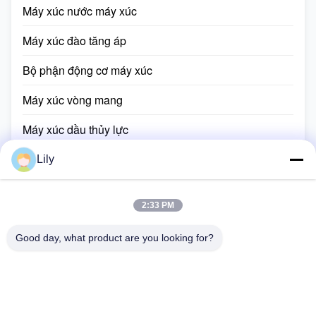
Máy xúc nước máy xúc
Máy xúc đào tăng áp
Bộ phận động cơ máy xúc
Máy xúc vòng mang
Máy xúc dầu thủy lực
Bộ dụng cụ máy xúc
Lily
Máy xúc thủy lực
2:33 PM
Máy xúc xi lanh thủy lực
Good day, what product are you looking for?
Ổ đĩa cuối cùng của máy xúc mini
Gầm máy xúc
Động cơ máy xúc