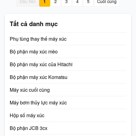
Đầu tiên
1
2
3
4
5
Cuối cùng
MOQ(Minimum Order
100% New Availability: In
Quantity:) 1 Piece Condition:
Stock Supply ...
100% ...
Tất cả danh mục
Phụ tùng thay thế máy xúc
Bộ phận máy xúc mèo
Bộ phận máy xúc của Hitachi
Bộ phận máy xúc Komatsu
Máy xúc cuối cùng
Máy bơm thủy lực máy xúc
Hộp số máy xúc
Bộ phận JCB 3cx