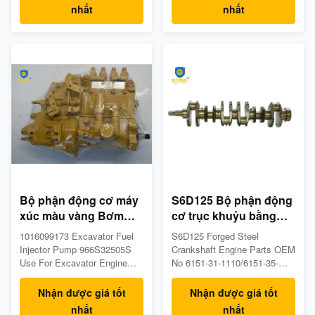
05p30014 Product Name:
NPVE411F1100RNP2223 Part
nhất
nhất
Common Rail Injector Pump
No 1046417073 481U995656
Warranty: 3 months-6month
Product Name: fuel pump
Condition: 100%New Stock
color black Warranty: 3
we have stock Supply Ability:
months-6month Condition:
1000pcs per week Port:
New Availability we have
Guangzhou Delivery ...
stock Supply Ability: 1000pcs
per week Port...
Bộ phận động cơ máy
S6D125 Bộ phận động
xúc màu vàng Bơm
cơ trục khuỷu bằng
nhiên liệu diesel
thép rèn OEM Số 6151-
1016099173 Excavator Fuel
S6D125 Forged Steel
1016099173
31-1110 / 6151-35-1010
Injector Pump 966S32505S
Crankshaft Engine Parts OEM
Use For Excavator Engine
No 6151-31-1110/6151-35-
Parts 1. Products Description
1010 Product Introduce: Part
Model&No. E320C, Part
number 6151-31-1110/6151-
Nhận được giá tốt
Nhận được giá tốt
number 1016099173 Product
35-1010 Product Name:
nhất
nhất