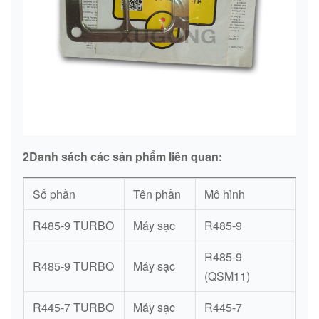
2Danh sách các sản phẩm liên quan:
Số phần
Tên phần
Mô hình
R485-9 TURBO
Máy sạc
R485-9
R485-9
R485-9 TURBO
Máy sạc
(QSM11)
R445-7 TURBO
Máy sạc
R445-7