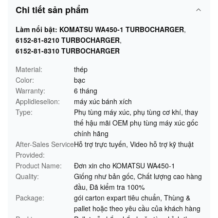
Chi tiết sản phẩm
Làm nổi bật:
KOMATSU WA450-1 TURBOCHARGER
,
6152-81-8210 TURBOCHARGER
,
6152-81-8310 TURBOCHARGER
Material:
thép
Color:
bạc
Warranty:
6 tháng
Applidieselion:
máy xúc bánh xích
Type:
Phụ tùng máy xúc, phụ tùng cơ khí, thay
thế hậu mãi OEM phụ tùng máy xúc gốc
chính hãng
After-Sales Service
Hỗ trợ trực tuyến, Video hỗ trợ kỹ thuật
Provided:
Product Name:
Đơn xin cho KOMATSU WA450-1
Quality:
Giống như bản gốc, Chất lượng cao hàng
đầu, Đã kiểm tra 100%
Package:
gói carton expart tiêu chuẩn, Thùng &
pallet hoặc theo yêu cầu của khách hàng