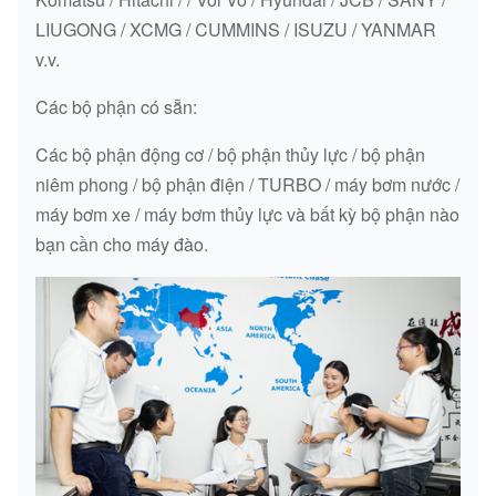
R265-9
R265-9 TURBO
Máy sạc
LIUGONG / XCMG / CUMMINS / ISUZU / YANMAR
(QSB6.7)
v.v.
R265-7 TURBO
Máy sạc
R265-7
Các bộ phận có sẵn:
R260-5 TURBO
Máy sạc
R260-5 (6B5.9)
Các bộ phận động cơ / bộ phận thủy lực / bộ phận
niêm phong / bộ phận điện / TURBO / máy bơm nước /
R225-9 TURBO
Máy sạc
R225-9 (B5.9)
máy bơm xe / máy bơm thủy lực và bất kỳ bộ phận nào
R225-7 TURBO
Máy sạc
R225-7 (B5.9)
bạn cần cho máy đào.