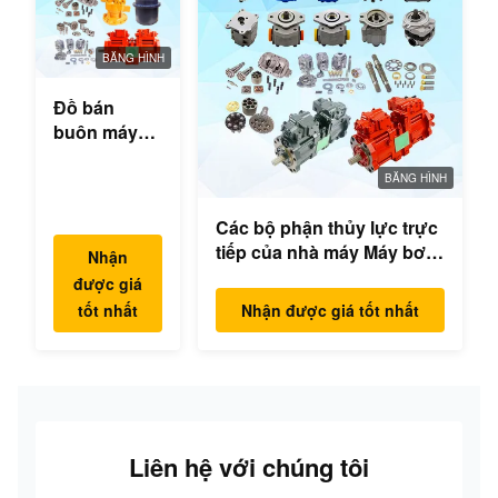
BĂNG HÌNH
Đồ bán
buôn máy
đào thủy lực
hộp số
BĂNG HÌNH
swing bộ
Các bộ phận thủy lực trực
phận động
tiếp của nhà máy Máy bơm
cơ swing
Nhận
excavator Máy bơm chính
cho Hyundai
được giá
Mô hình động cơ
Yanmar
tốt nhất
Nhận được giá tốt nhất
PC/EX/EC/DH/DX/CAAT/SH
Komatsu
Phụ tùng
Hitachi
XCMG
Liugong
SANY Volvo
Liên hệ với chúng tôi