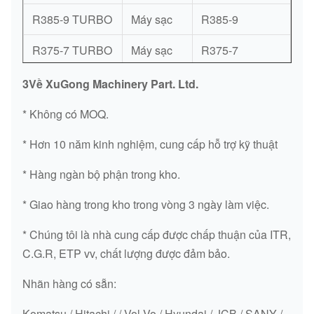
R385-9 TURBO
Máy sạc
R385-9
R375-7 TURBO
Máy sạc
R375-7
R335-9 TURBO
Máy sạc
R335-9
3Về XuGong Machinery Part. Ltd.
R335-7 TURBO
Máy sạc
R335-7
* Không có MOQ.
R305-9
* Hơn 10 năm kinh nghiệm, cung cấp hỗ trợ kỹ thuật
R305-9 TURBO
Máy sạc
(QSB6.7)
* Hàng ngàn bộ phận trong kho.
R305-7 TURBO
Máy sạc
R305-7 (C8.3)
* Giao hàng trong kho trong vòng 3 ngày làm việc.
R300-5
R300-5 TURBO
Máy sạc
* Chúng tôi là nhà cung cấp được chấp thuận của ITR,
(6CT8.3)
C.G.R, ETP vv, chất lượng được đảm bảo.
R275LC-9
Máy sạc
R275LC-9
Nhãn hàng có sẵn:
TURBO
Komatsu / Hitachi / / Vol Vo / Hyundai / JCB / SANY /