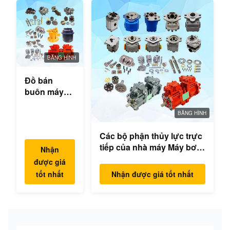
BĂNG HÌNH
Đồ bán
buôn máy
đào thủy lực
hộp số
BĂNG HÌNH
swing bộ
Các bộ phận thủy lực trực
phận động
tiếp của nhà máy Máy bơm
cơ swing
Nhận
excavator Máy bơm chính
cho Hyundai
được giá
Mô hình động cơ
Yanmar
tốt nhất
Nhận được giá tốt nhất
PC/EX/EC/DH/DX/CAAT/SH
Komatsu
Phụ tùng
Hitachi
XCMG
Liugong
SANY Volvo