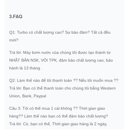
HYD
K3V180DTP-9N-
BƠM
3.FAQ
6
EC360B
21P
HYD
Q1: Turbo có chất lượng cao?
Sự bảo đảm?
Tất cả đều
BƠM
7
EC460B
14526609
mới?
HYD
Trả lời: Máy bơm nước của chúng tôi được tạo thành từ
NHẬT BẢN NSK, VÒI TPK, đảm bảo chất lượng cao, bảo
hành là 13 tháng.
Q2: Làm thế nào để tôi thanh toán ??
Nếu tôi muốn mua ??
Trả lời: Bạn có thể thanh toán cho chúng tôi bằng Western
Union, Bank, Paypal
Câu 3: Tôi có thể mua 1 cái không ??
Thời gian giao
hàng??
Làm thế nào bạn có thể đảm bảo chất lượng?
Trả lời: Có, bạn có thể, Thời gian giao hàng là 2 ngày,