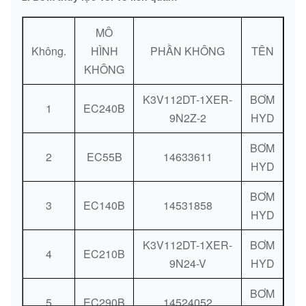
DHL / FedEx / TNT / UPS / Vận
Phương thức
chuyển hàng không / Vận chuyển
MÔ
giao hàng:
đường biển
Không.
HÌNH
PHẦN KHÔNG
TÊN
KHÔNG
Phương thức
Ngân hàng / Western Union / Paypal
thanh toán:
K3V112DT-1XER-
BƠM
1
EC240B
9N2Z-2
HYD
BƠM
2
EC55B
14633611
HYD
BƠM
3
EC140B
14531858
HYD
K3V112DT-1XER-
BƠM
4
EC210B
9N24-V
HYD
BƠM
5
EC290B
14524052