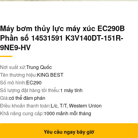
Máy bơm thủy lực máy xúc EC290B
Phần số 14531591 K3V140DT-151R-
9NE9-HV
Nơi xuất xứ:
Trung Quốc
Tên thương hiệu:
KING BEST
Số mô hình:
EC290
Số lượng đặt hàng tối thiểu:
1 máy tính
Giá:
có thể đàm phán
Điều khoản thanh toán:
L/c, T/T, Western Union
Khả năng cung cấp:
1000 mảnh mỗi tháng
Yêu cầu ngay bây giờ