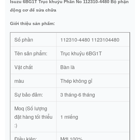
Isuzu 6BG1T Trục khuỷu Phần No 112310-4480 Bộ phận
động cơ để sửa chữa
Giới thiệu sản phẩm:
Số phần
112310-4480 1123104480
Tên sản phẩm:
Trục khuỷu 6BG1T
Vật chất
Bàn là
màu
Thép không gỉ
Sự bảo đảm:
3 tháng-6 tháng
Moq (Số lượng
đặt hàng tối thiểu
1 miếng
:)
Điều kiện:
Mới 100%