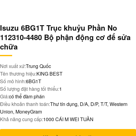
Isuzu 6BG1T Trục khuỷu Phần No
112310-4480 Bộ phận động cơ để sửa
chữa
Nơi xuất xứ:
Trung Quốc
Tên thương hiệu:
KING BEST
Số mô hình:
6BG1T
Số lượng đặt hàng tối thiểu:
1
Giá:
có thể đàm phán
Điều khoản thanh toán:
Thư tín dụng, D/A, D/P, T/T, Western
Union, MoneyGram
Khả năng cung cấp:
1000 CÁI M WEI TUẦN