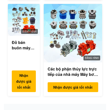
BĂNG HÌNH
Đồ bán
buôn máy
đào thủy lực
hộp số
BĂNG HÌNH
swing bộ
Các bộ phận thủy lực trực
phận động
tiếp của nhà máy Máy bơm
cơ swing
Nhận
excavator Máy bơm chính
cho Hyundai
được giá
Mô hình động cơ
Yanmar
tốt nhất
Nhận được giá tốt nhất
PC/EX/EC/DH/DX/CAAT/SH
Komatsu
Phụ tùng
Hitachi
XCMG
Liugong