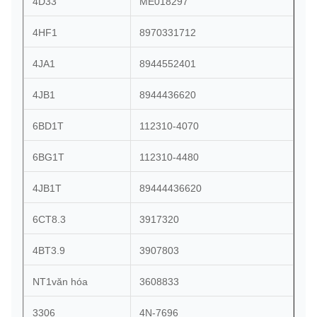
4D33
ME018297
4HF1
8970331712
4JA1
8944552401
4JB1
8944436620
6BD1T
112310-4070
6BG1T
112310-4480
4JB1T
89444436620
6CT8.3
3917320
4BT3.9
3907803
NT1văn hóa
3608833
3306
4N-7696