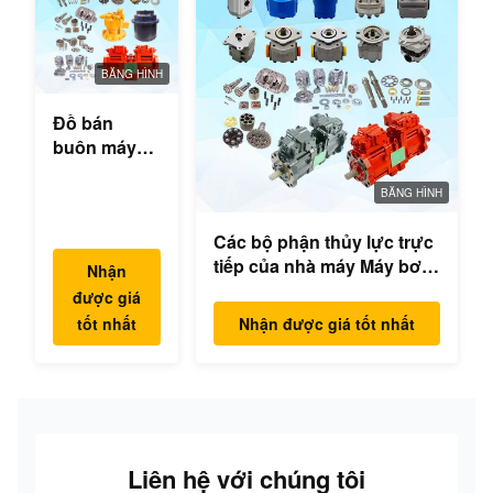
BĂNG HÌNH
Đồ bán
buôn máy
đào thủy lực
hộp số
BĂNG HÌNH
swing bộ
Các bộ phận thủy lực trực
phận động
tiếp của nhà máy Máy bơm
cơ swing
Nhận
excavator Máy bơm chính
cho Hyundai
được giá
Mô hình động cơ
Yanmar
tốt nhất
Nhận được giá tốt nhất
PC/EX/EC/DH/DX/CAAT/SH
Komatsu
Phụ tùng
Hitachi
XCMG
Liugong
SANY Volvo
Liên hệ với chúng tôi