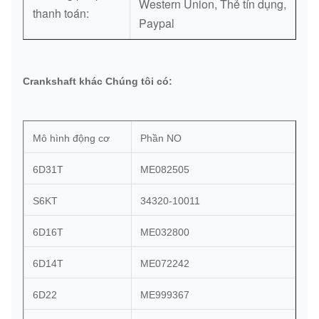
Western Union, Thẻ tín dụng,
thanh toán:
Paypal
Crankshaft khác Chúng tôi có:
Mô hình động cơ
Phần NO
6D31T
ME082505
S6KT
34320-10011
6D16T
ME032800
6D14T
ME072242
6D22
ME999367