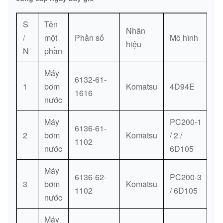
6971
S
Tên
01435-
0,049
37
[1]
CHỚP
Nhãn
/
một
01075
Phần số
Mô hình
kg.
hiệu
N
phần
01010-
0,06
38
[1]
CHỚP
Máy
31080
kg.
6132-61-
1
bơm
Komatsu
4D94E
1616
01435-
0,013
nước
39
[2]
CHỚP
00816
kg.
Máy
PC200-1
6136-61-
01010-
0,012
2
bơm
Komatsu
/ 2 /
40
[2]
CHỚP
1102
30816
kg.
nước
6D105
01602-
0,004
Máy
41
[2]
RỬA, XUÂN
6136-62-
PC200-3
00825
kg.
3
bơm
Komatsu
1102
/ 6D105
nước
600-
0,3
42
421-
[1]
NHIỆT
Máy
kg.