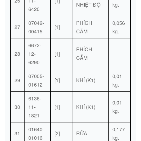
26
11-
[1]
NHIỆT ĐỘ
kg.
6420
07042-
PHÍCH
0,056
27
[1]
00415
CẮM
kg.
6672-
PHÍCH
28
12-
[1]
CẮM
6290
07005-
0,01
29
[1]
KHÍ (K1)
01612
kg.
6136-
0,01
30
11-
[1]
KHÍ (K1)
kg.
1821
01640-
0,177
31
[2]
RỬA
01016
kg.