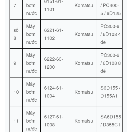
6151-61-
7
bơm
Komatsu
/ PC400-
1101
01640-
0,002
nước
5 / 6D125
48
[3]
RỬA
20816
kg.
Máy
PC300-6
số
6221-61-
6138-
bơm
Komatsu
/ 6D108 4
8
1102
49
61-
[1]
KẾT NỐI
nước
đế
6470
Máy
PC300-6
6222-63-
6138-
9
bơm
Komatsu
/ 6D108 8
0,01
1200
50
61-
[1]
KHÍ (K1)
nước
đế
kg.
6461
Máy
6124-61-
S6D155 /
01435-
0,015
10
bơm
Komatsu
51
[2]
CHỚP
1004
D155A1
00820
kg.
nước
01010-
0,015
Máy
52
[2]
CHỚP
6127-61-
SA6D155
30825
kg.
11
bơm
Komatsu
1008
/ D355C1
nước