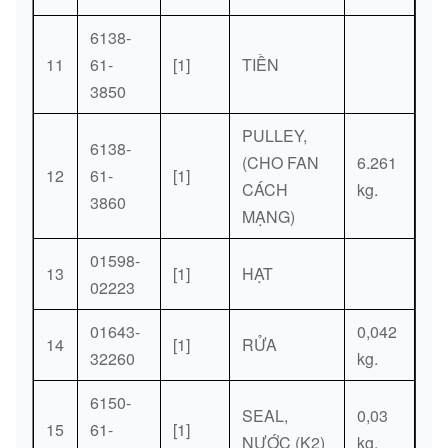
6138-
11
61-
[1]
TIỀN
3850
PULLEY,
6138-
(CHO FAN
6.261
12
61-
[1]
CÁCH
kg.
3860
MẠNG)
01598-
13
[1]
HẠT
02223
01643-
0,042
14
[1]
RỬA
32260
kg.
6150-
SEAL,
0,03
15
61-
[1]
NƯỚC (K2)
kg.