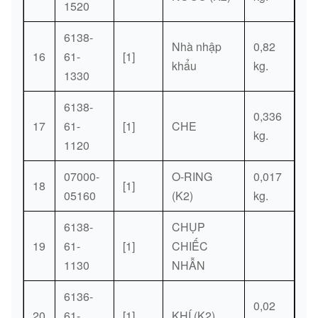
1520
6138-
Nhà nhập
0,82
16
61-
[1]
khẩu
kg.
1330
6138-
0,336
17
61-
[1]
CHE
kg.
1120
07000-
O-RING
0,017
18
[1]
05160
(K2)
kg.
6138-
CHỤP
19
61-
[1]
CHIẾC
1130
NHẪN
6136-
0,02
20
61-
[1]
KHÍ (K2)