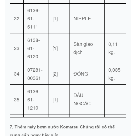
6136-
32
61-
[1]
NIPPLE
6111
6138-
Sàn giao
0,11
33
61-
[1]
dịch
kg.
6120
07281-
0,035
34
[2]
ĐÓNG
00361
kg.
6136-
DẤU
35
61-
[1]
NGOẶC
1210
6112-
0,125
7, Thêm máy bơm nước Komatsu Chúng tôi có thể
36
23-
[1]
SPACER
kg.
cung cấp ngay bây giờ