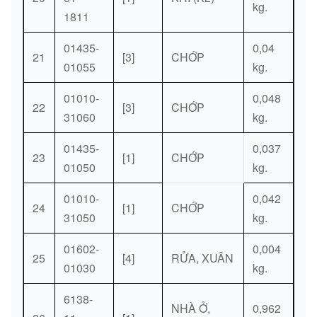
kg.
1811
01435-
0,04
21
[3]
CHỚP
01055
kg.
01010-
0,048
22
[3]
CHỚP
31060
kg.
01435-
0,037
23
[1]
CHỚP
01050
kg.
01010-
0,042
24
[1]
CHỚP
31050
kg.
01602-
0,004
25
[4]
RỬA, XUÂN
01030
kg.
6138-
NHÀ Ở,
0,962