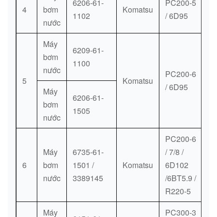
6206-61-
PC200-5
6310
4
bơm
Komatsu
1102
/ 6D95
nước
6138-
KẾT NỐI,
0,38
43
11-
[1]
Máy
NƯỚC
kg.
6209-61-
6511
bơm
1100
nước
6138-
PC200-6
KẾT NỐI,
0,38
5
Komatsu
44
11-
[1]
/ 6D95
Máy
NƯỚC
kg.
6206-61-
6510
bơm
1505
nước
6138-
0,01
45
11-
[1]
KHÍ (K1)
PC200-6
kg.
6810
Máy
6735-61-
/ 7/8 /
6
bơm
1501 /
Komatsu
6D102
01435-
0,016
46
[3]
CHỚP
nước
3389145
/6BT5.9 /
20825
kg.
R220-5
01010-
0,017
47
[3]
CHỚP
Máy
PC300-3
30830
kg.