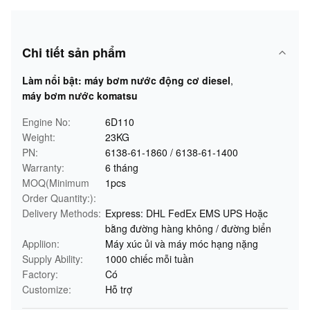
Chi tiết sản phẩm
Làm nổi bật:
máy bơm nước động cơ diesel
,
máy bơm nước komatsu
Engine No:
6D110
Weight:
23KG
PN:
6138-61-1860 / 6138-61-1400
Warranty:
6 tháng
MOQ(Minimum
1pcs
Order Quantity:):
Delivery Methods:
Express: DHL FedEx EMS UPS Hoặc
bằng đường hàng không / đường biển
Appliion:
Máy xúc ủi và máy móc hạng nặng
Supply Ability:
1000 chiếc mỗi tuần
Factory:
Có
Customize:
Hỗ trợ