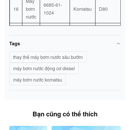
Máy
01435-
0,055
6685-61-
58
[6]
FAN CÁCH
16
bơm
01085
Komatsu
D80
kg.
1024
MẠNG)
nước
6138-
ELBOW,
Máy
59
61-
[1]
(XEM HÌNH
17
bơm
Komatsu
PC200-8
8830
0521)
Tags
nước
6130-
thay thế máy bơm nước sâu bướm
Máy
CLIP, (XEM
E200B /
60
71-
[1]
18
bơm
5I7693
FIG.0521)
E320 /
máy bơm nước động cơ diesel
6411
nước
S6K
máy bơm nước komatsu
04121-
0,55
61
Máy
[1]
V-BELT SET
E307B /
21763
kg.
19
bơm
ME993473
SH60 /
nước
4M40
Bạn cũng có thể thích
Máy
20
bơm
129-1169
E 330