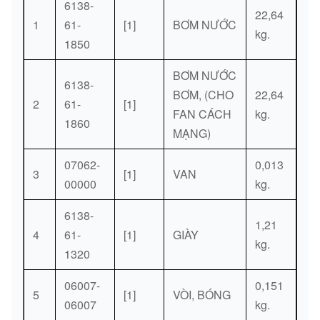
6138-
22,64
1
61-
[1]
BƠM NƯỚC
kg.
1850
BƠM NƯỚC
6138-
BƠM, (CHO
22,64
2
61-
[1]
FAN CÁCH
kg.
1860
MẠNG)
07062-
0,013
3
[1]
VAN
00000
kg.
6138-
1,21
4
61-
[1]
GIÀY
kg.
1320
06007-
0,151
5
[1]
VÒI, BÓNG
06007
kg.