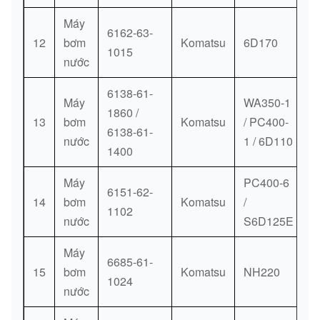
600-
53
633-
[1]
QUẠT
15 kg.
Máy
6162-63-
0800
12
bơm
Komatsu
6D170
1015
nước
600-
FAN, CÁCH
20,45
54
614-
[1]
6138-61-
MẠNG
kg.
Máy
WA350-1
8742
1860 /
13
bơm
Komatsu
/ PC400-
6138-61-
nước
1 / 6D110
6114-
1400
55
61-
[1]
SPACER
3321
Máy
PC400-6
6151-62-
14
bơm
Komatsu
/
1102
01435-
0,057
56
nước
[6]
CHỚP
S6D125E
01090
kg.
Máy
6685-61-
01010-
57
15
bơm
[6]
CHỚP
Komatsu
NH220
1024
31095
nước
BOLT, (CHO