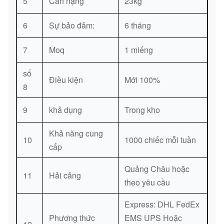
5
Cân nặng
23kg
6
Sự bảo đảm:
6 tháng
7
Moq
1 miếng
số
Điều kiện
Mới 100%
8
9
khả dụng
Trong kho
Khả năng cung
10
1000 chiếc mỗi tuần
cấp
Quảng Châu hoặc
11
Hải cảng
theo yêu cầu
Express: DHL FedEx
Phương thức
EMS UPS Hoặc