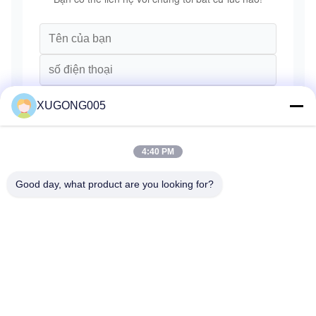
Máy
30
bơm
7C4957
E3406
nước
XUGONG005
4:40 PM
Good day, what product are you looking for?
Gửi