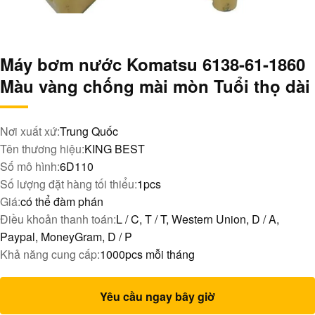
Máy bơm nước Komatsu 6138-61-1860
Màu vàng chống mài mòn Tuổi thọ dài
Nơi xuất xứ:
Trung Quốc
Tên thương hiệu:
KING BEST
Số mô hình:
6D110
Số lượng đặt hàng tối thiểu:
1pcs
Giá:
có thể đàm phán
Điều khoản thanh toán:
L / C, T / T, Western Union, D / A,
Paypal, MoneyGram, D / P
Khả năng cung cấp:
1000pcs mỗi tháng
Yêu cầu ngay bây giờ