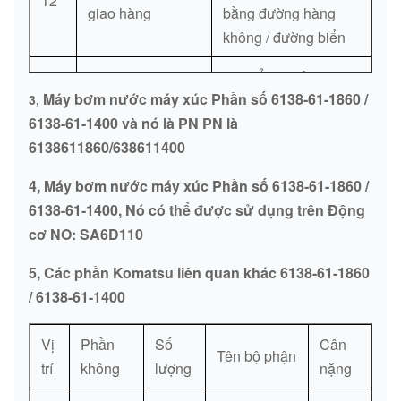
12
giao hàng
bằng đường hàng
không / đường biển
Chuyển khoản ngân
Máy bơm nước máy xúc Phần số 6138-61-1860 /
3,
Phương thức
hàng, Western
13
6138-61-1400
và nó là PN PN là
thanh toán
Union, Money Gram,
6138611860/638611400
Thẻ tín dụng, Paypal
4, Máy bơm nước máy xúc Phần số 6138-61-1860 /
6138-61-1400, Nó có thể được sử dụng trên Động
cơ NO: SA6D110
5, Các phần Komatsu liên quan khác 6138-61-1860
/ 6138-61-1400
Vị
Phần
Số
Cân
Tên bộ phận
trí
không
lượng
nặng