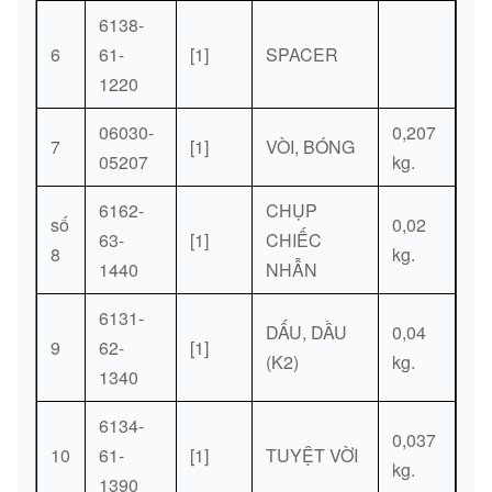
6138-
6
61-
[1]
SPACER
1220
06030-
0,207
7
[1]
VÒI, BÓNG
05207
kg.
6162-
CHỤP
số
0,02
63-
[1]
CHIẾC
8
kg.
1440
NHẪN
6131-
DẤU, DẦU
0,04
9
62-
[1]
(K2)
kg.
1340
6134-
0,037
10
61-
[1]
TUYỆT VỜI
kg.
1390