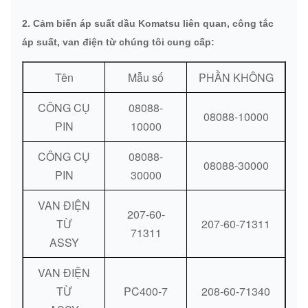
2. Cảm biến áp suất dầu Komatsu liên quan, công tắc
DHL / FedEx / TNT / UPS / Vận
Phương thức
áp suất, van điện từ chúng tôi cung cấp:
chuyển hàng không / Vận chuyển
giao hàng:
đường biển
Tên
Mẫu số
PHẦN KHÔNG
Phương thức
Ngân hàng / Western Union / Paypal
CÔNG CỤ
08088-
thanh toán:
08088-10000
PIN
10000
CÔNG CỤ
08088-
08088-30000
PIN
30000
VAN ĐIỆN
207-60-
TỪ
207-60-71311
71311
ASSY
VAN ĐIỆN
TỪ
PC400-7
208-60-71340