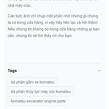
ND499000-
CẢM BIẾN
PC400-8
nhà máy của .
6160
Các bức ảnh chỉ chụp một phần nhỏ những gì chúng
CẢM BIẾN
PC200-5
7861-92-4520
ta có trong cửa hàng, vì vậy hãy liên lạc và hỏi thêm!
Nếu chúng tôi không có trong cửa hàng những gì bạn
CẢM BIẾN
cần, chúng tôi sẽ tìm thấy nó cho bạn.
CÁCH
PC300-6
7861-93-2330
MẠNG
CẢM BIẾN
PC200-3 / 5/6 /
CÁCH
PC200-3
220-6
MẠNG
(6D102)
Tags
CẢM BIẾN
PC120-5 / 6
023-06-56210
bộ phận gầm xe komatsu
bộ phận thủy lực máy xúc komatsu
CẢM BIẾN
PC200-5
7861-92-4131
komatsu excavator engine parts
CẢM BIẾN
PC200-6
7861-93-4130