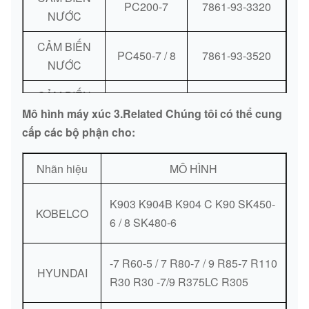
PC200-7
7861-93-3320
NƯỚC
CẢM BIẾN
PC450-7 / 8
7861-93-3520
NƯỚC
CẢM BIẾN
PC
08620-00000
Mô hình máy xúc 3.Related Chúng tôi có thể cung
NƯỚC
cấp các bộ phận cho:
CẢM BIẾN
PC130-8
6261-81-6901
NƯỚC
Nhãn hiệu
MÔ HÌNH
CẢM BIẾN
PC400-6
3915329
K903 K904B K904 C K90 SK450-
NƯỚC
KOBELCO
6 / 8 SK480-6
CẢM BIẾN
PC200-3 /
CÁCH
5/6 PC220-6
7861-92-2 310
-7 R60-5 / 7 R80-7 / 9 R85-7 R110
HYUNDAI
MẠNG
6D102
R30 R30 -7/9 R375LC R305