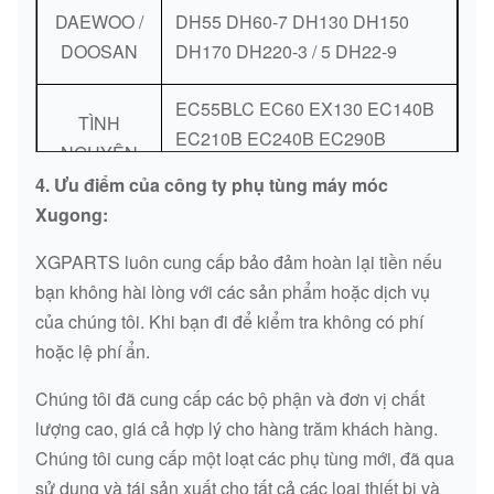
CẢM BIẾN
DAEWOO /
DH55 DH60-7 DH130 DH150
CÁCH
PC200-7
7861-93-2 310
DOOSAN
DH170 DH220-3 / 5 DH22-9
MẠNG
EC55BLC EC60 EX130 EC140B
CẢM BIẾN
ND029600-
TÌNH
D275A-5
EC210B EC240B EC290B
TRỤC CAM
0580
NGUYỆN
EC330 EC360 EC460B
4. Ưu điểm của công ty phụ tùng máy móc
CẢM BIẾN
KOMATSU
6261-81-2911
Xugong:
TRỤC CAM
XGPARTS luôn cung cấp bảo đảm hoàn lại tiền nếu
CẢM BIẾN
PC200-8
PC200-8
bạn không hài lòng với các sản phẩm hoặc dịch vụ
TRỤC CAM
của chúng tôi. Khi bạn đi để kiểm tra không có phí
CẢM BIẾN
hoặc lệ phí ẩn.
PC400-7
6217-81-9210
TRỤC CAM
Chúng tôi đã cung cấp các bộ phận và đơn vị chất
CẢM BIẾN
lượng cao, giá cả hợp lý cho hàng trăm khách hàng.
PC200-8
D4921684
TRỤC CAM
Chúng tôi cung cấp một loạt các phụ tùng mới, đã qua
sử dụng và tái sản xuất cho tất cả các loại thiết bị và