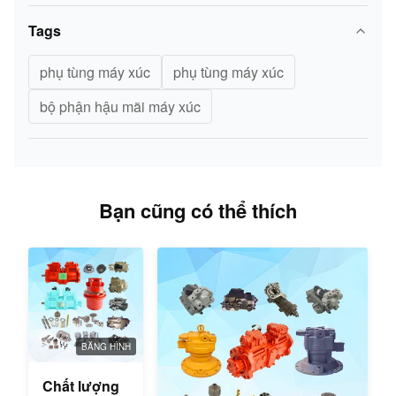
CON
168360
938F
3116T
S2ESL
MÈO
Tags
CON
phụ tùng máy xúc
phụ tùng máy xúc
166382
950F
3116T
S2ES
MÈO
bộ phận hậu mãi máy xúc
CON
115-
960
3116T
S2EGL
MÈO
5853
CON
963 /
4N6859
3304T
TO4B
Bạn cũng có thể thích
MÈO
950B
CON
350H /
4N9544
D333C
4LE-3
MÈO
615
966C /
CON
7N2515
D7G /
3306
4LF-3
BĂNG HÌNH
MÈO
398B
Chất lượng