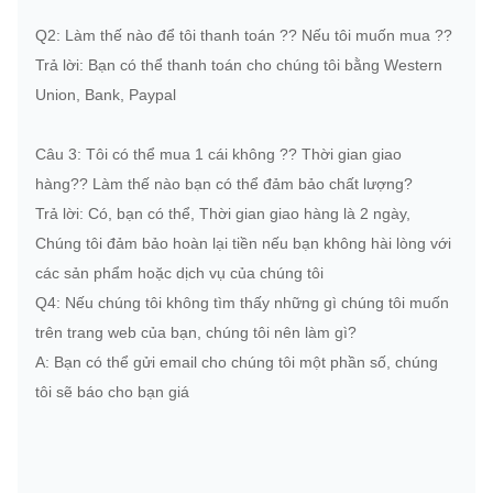
10R3759
325D
C7
B2G-
MÈO
Q2: Làm thế nào để tôi thanh toán ??
Nếu tôi muốn mua ??
Trái
Trả lời: Bạn có thể thanh toán cho chúng tôi bằng Western
CON
7C8632
đất di
3306
S3AS
Union, Bank, Paypal
MÈO
chuyển
Câu 3: Tôi có thể mua 1 cái không ??
Thời gian giao
235B /
hàng??
Làm thế nào bạn có thể đảm bảo chất lượng?
CON
167381
235C /
3306
S3BSL
Trả lời: Có, bạn có thể, Thời gian giao hàng là 2 ngày,
MÈO
235D
Chúng tôi đảm bảo hoàn lại tiền nếu bạn không hài lòng với
các sản phẩm hoặc dịch vụ của chúng tôi
CON
10R-
300C /
C9
S310C
Q4: Nếu chúng tôi không tìm thấy những gì chúng tôi muốn
MÈO
2232
330C
trên trang web của bạn, chúng tôi nên làm gì?
Động
A: Bạn có thể gửi email cho chúng tôi một phần số, chúng
CON
750058-
cơ
tôi sẽ báo cho bạn giá
C15
GTA5
MÈO
0001
công
nghiệp