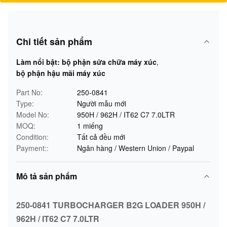
Chi tiết sản phẩm
Làm nổi bật:
bộ phận sửa chữa máy xúc
,
bộ phận hậu mãi máy xúc
Part No:
250-0841
Type:
Người mẫu mới
Model No:
950H / 962H / IT62 C7 7.0LTR
MOQ:
1 miếng
Condition:
Tất cả đều mới
Payment::
Ngân hàng / Western Union / Paypal
Mô tả sản phẩm
250-0841 TURBOCHARGER B2G LOADER 950H /
962H / IT62 C7 7.0LTR