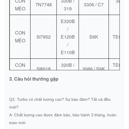
CON
330B /
3LM37
7N7748
3306 / C7
MÈO
319
3L
E320B
/
CON
5I7952
E120B
S6K
TE06H
MÈO
/
E110B
CON
320B /
TE06H
5I8018
3066 / S6K
MÈO
320C
/ S2
3. Câu hỏi thường gặp
CON
0R6743
325B
S2EGL094
S2EGL
MÈO
Q1: Turbo có chất lượng cao?
Sự bảo đảm?
Tất cả đều
CON
3162B /
mới?
0R7979
325C
S200A
MÈO
C7
A: Chất lượng cao được đảm bảo, bảo hành 3 tháng, hoàn
toàn mới
CON