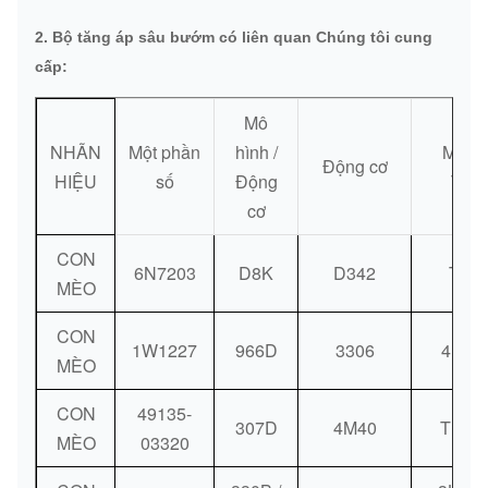
DHL / FedEx / TNT / UPS / Vận
Phương thức
2. Bộ tăng áp sâu bướm có liên quan Chúng tôi cung
chuyển hàng không / Vận chuyển
giao hàng:
cấp:
đường biển
Mô
Phương thức
Ngân hàng / Western Union / Paypal
NHÃN
Một phần
hình /
Mô hì
thanh toán:
Động cơ
HIỆU
số
Động
Turb
cơ
CON
6N7203
D8K
D342
T12
MÈO
CON
1W1227
966D
3306
4LF-3
MÈO
CON
49135-
307D
4M40
TF035
MÈO
03320