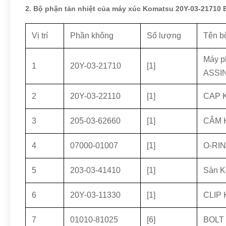
2. Bộ phận tản nhiệt của máy xúc Komatsu 20Y-03-21710
Vị trí
Phần không
Số lượng
Tên b
Máy p
1
20Y-03-21710
[1]
ASSI
2
20Y-03-22110
[1]
CAP 
3
205-03-62660
[1]
CẮM 
4
07000-01007
[1]
O-RIN
5
203-03-41410
[1]
Sàn K
6
20Y-03-11330
[1]
CLIP 
7
01010-81025
[6]
BOLT 