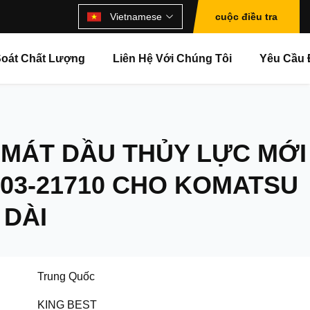
Vietnamese
cuộc điều tra
oát Chất Lượng
Liên Hệ Với Chúng Tôi
Yêu Cầu 
 MÁT DẦU THỦY LỰC MỚI
-03-21710 CHO KOMATSU
 DÀI
Trung Quốc
KING BEST