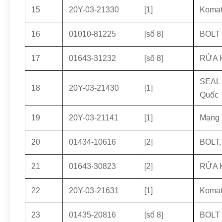
15
20Y-03-21330
[1]
Koma
16
01010-81225
[số 8]
BOLT 
17
01643-31232
[số 8]
RỬA 
SEAL 
18
20Y-03-21430
[1]
Quốc
19
20Y-03-21141
[1]
Mạng 
20
01434-10616
[2]
BOLT,
21
01643-30823
[2]
RỬA 
22
20Y-03-21631
[1]
Komat
23
01435-20816
[số 8]
BOLT 