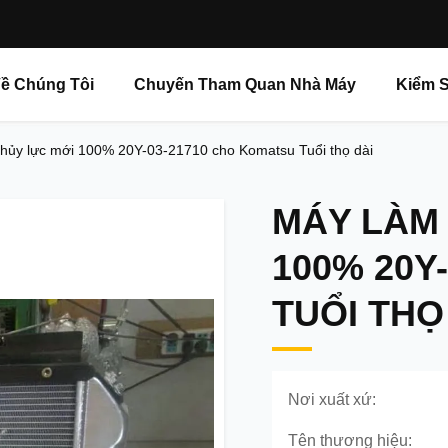
ề Chúng Tôi
Chuyến Tham Quan Nhà Máy
Kiểm S
hủy lực mới 100% 20Y-03-21710 cho Komatsu Tuổi thọ dài
MÁY LÀM
100% 20Y
TUỔI THỌ
Nơi xuất xứ:
Tên thương hiệu: