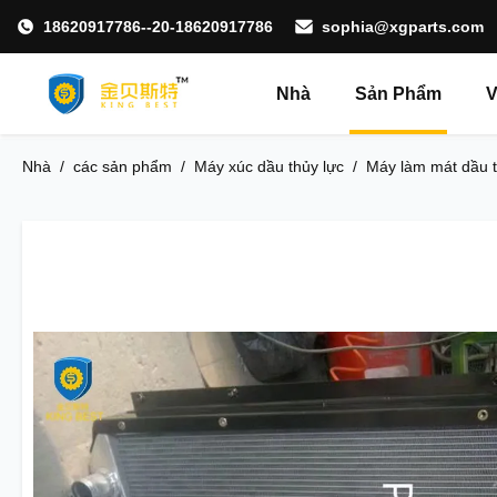
18620917786--20-18620917786
sophia@xgparts.com
Nhà
Sản Phẩm
V
Nhà
/
các sản phẩm
/
Máy xúc dầu thủy lực
/
Máy làm mát dầu t