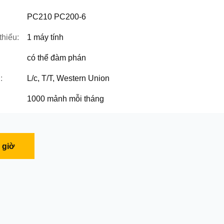
PC210 PC200-6
thiểu:
1 máy tính
có thể đàm phán
:
L/c, T/T, Western Union
1000 mảnh mỗi tháng
 giờ