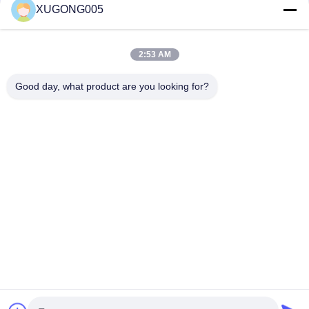
XUGONG005
2:53 AM
Good day, what product are you looking for?
Gửi
Nhà
Sản Phẩm
Về Chúng Tôi
Chuyến Tham Quan Nhà Máy
Kiểm Soát Chất Lượng
Liên Hệ Với Chúng Tôi
Yêu Cầu Đặt Giá
© 2026 Guangzhou Xugong Machinery Parts Firm. All Rights Reserved.