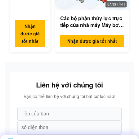
hộp số
BĂNG HÌNH
swing bộ
Các bộ phận thủy lực trực
phận động
tiếp của nhà máy Máy bơm
cơ swing
Nhận
excavator Máy bơm chính
cho Hyundai
được giá
Mô hình động cơ
Yanmar
tốt nhất
Nhận được giá tốt nhất
PC/EX/EC/DH/DX/CAAT/SH
Komatsu
Phụ tùng
Hitachi
XCMG
Liugong
SANY Volvo
Liên hệ với chúng tôi
Bạn có thể liên hệ với chúng tôi bất cứ lúc nào!