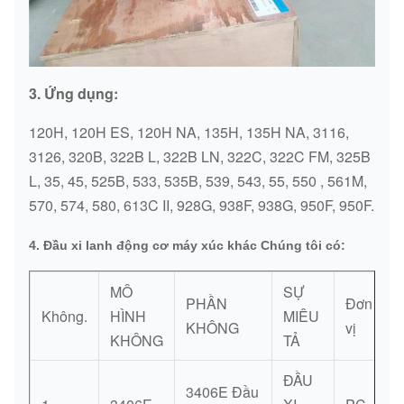
3. Ứng dụng:
120H, 120H ES, 120H NA, 135H, 135H NA, 3116,
3126, 320B, 322B L, 322B LN, 322C, 322C FM, 325B
L, 35, 45, 525B, 533, 535B, 539, 543, 55, 550 , 561M,
570, 574, 580, 613C II, 928G, 938F, 938G, 950F, 950F.
4. Đầu xi lanh động cơ máy xúc khác Chúng tôi có:
MÔ
SỰ
PHẦN
Đơn
Không.
HÌNH
MIÊU
KHÔNG
vị
KHÔNG
TẢ
ĐẦU
3406E Đầu