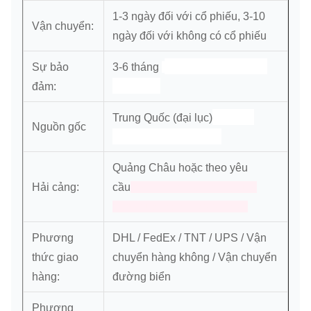
1-3 ngày đối với cổ phiếu, 3-10
Vận chuyển:
ngày đối với không có cổ phiếu
Động cơ truyền động
Sự bảo
3-6 tháng
cuối cùng
đảm:
Động cơ
Trung Quốc (đại lục)
Nguồn gốc
truyền động cuối cùng
Quảng Châu hoặc theo yêu
Hải cảng:
cầu
Bộ phận truyền động cuối
cùng của Travel Motor Assy
Phương
DHL / FedEx / TNT / UPS / Vận
thức giao
chuyển hàng không / Vận chuyển
hàng:
đường biển
Phương