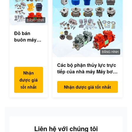
BĂNG HÌNH
Đồ bán
buôn máy
đào thủy lực
hộp số
BĂNG HÌNH
swing bộ
Các bộ phận thủy lực trực
phận động
tiếp của nhà máy Máy bơm
cơ swing
Nhận
excavator Máy bơm chính
cho Hyundai
được giá
Mô hình động cơ
Yanmar
tốt nhất
Nhận được giá tốt nhất
PC/EX/EC/DH/DX/CAAT/SH
Komatsu
Phụ tùng
Hitachi
XCMG
Liugong
SANY Volvo
Liên hệ với chúng tôi