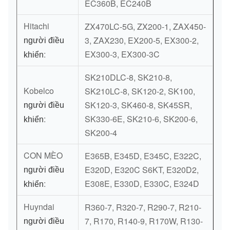
EC360B, EC240B
Hitachi
ZX470LC-5G, ZX200-1, ZAX450-
3, ZAX230, EX200-5, EX300-2,
người điều
:
EX300-3, EX300-3C
khiển
SK210DLC-8, SK210-8,
Kobelco
SK210LC-8, SK120-2, SK100,
SK120-3, SK460-8, SK45SR,
người điều
:
SK330-6E, SK210-6, SK200-6,
khiển
SK200-4
CON MÈO
E365B, E345D, E345C, E322C,
E320D, E320C S6KT, E320D2,
người điều
:
E308E, E330D, E330C, E324D
khiển
Huyndai
R360-7, R320-7, R290-7, R210-
7, R170, R140-9, R170W, R130-
người điều