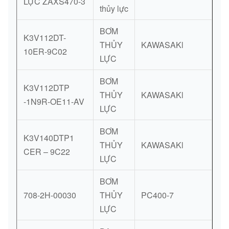
LỰC ZAXS470-3
thủy lực
BƠM
K3V112DT-
THỦY
KAWASAKl
10ER-9C02
LỰC
BƠM
K3V112DTP
THỦY
KAWASAKl
-1N9R-OE11-AV
LỰC
BƠM
K3V140DTP1
THỦY
KAWASAKl
CER – 9C22
LỰC
BƠM
708-2H-00030
THỦY
PC400-7
LỰC