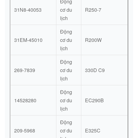
Động
31N8-40053
cơ du
R250-7
lịch
Động
31EM-45010
cơ du
R200W
lịch
Động
269-7839
cơ du
330D C9
lịch
Động
14528280
cơ du
EC290B
lịch
Động
209-5968
cơ du
E325C