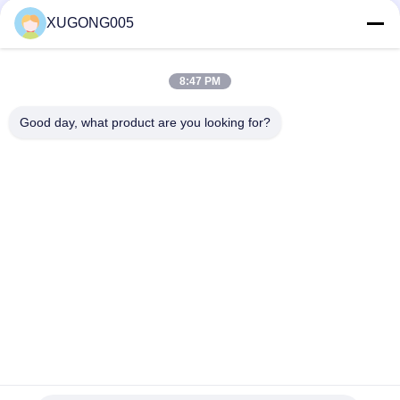
XUGONG005
8:47 PM
Good day, what product are you looking for?
Gửi
Nhà
Sản Phẩm
Về Chúng Tôi
Chuyến Tham Quan Nhà Máy
Kiểm Soát Chất Lượng
Liên Hệ Với Chúng Tôi
Yêu Cầu Đặt Giá