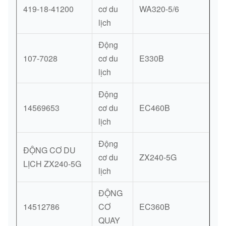
419-18-41200
cơ du
WA320-5/6
lịch
Động
107-7028
cơ du
E330B
lịch
Động
14569653
cơ du
EC460B
lịch
Động
ĐỘNG CƠ DU
cơ du
ZX240-5G
LỊCH ZX240-5G
lịch
ĐỘNG
14512786
CƠ
EC360B
QUAY