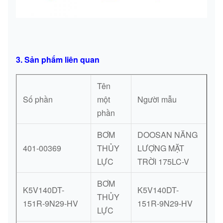
3. Sản phẩm liên quan
Tên
Số phần
một
Người mẫu
phần
BƠM
DOOSAN NĂNG
401-00369
THỦY
LƯỢNG MẶT
LỰC
TRỜI 175LC-V
BƠM
K5V140DT-
K5V140DT-
THỦY
151R-9N29-HV
151R-9N29-HV
LỰC