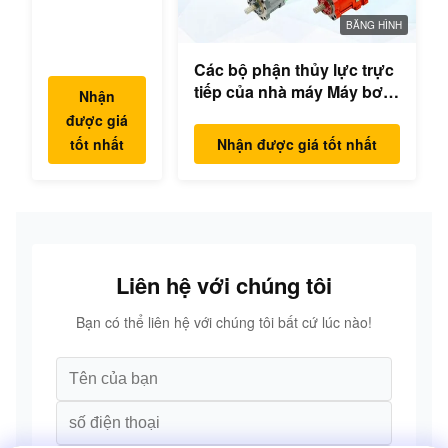
đào thủy lực
hộp số
BĂNG HÌNH
swing bộ
Các bộ phận thủy lực trực
phận động
tiếp của nhà máy Máy bơm
cơ swing
Nhận
excavator Máy bơm chính
cho Hyundai
được giá
Mô hình động cơ
Yanmar
tốt nhất
Nhận được giá tốt nhất
PC/EX/EC/DH/DX/CAAT/SH
Komatsu
Phụ tùng
Hitachi
XCMG
Liugong
SANY Volvo
Liên hệ với chúng tôi
Bạn có thể liên hệ với chúng tôi bất cứ lúc nào!