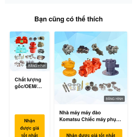
Bạn cũng có thể thích
BĂNG HÌNH
Chất lượng
gốc/OEM/Sử
dụng cho
các bộ phận
BĂNG HÌNH
phụ tùng
Nhà máy máy đào
máy đào
Komatsu Chiếc máy phụ
Nhận
tùng máy bơm thủy lực
được giá
chính Động cơ xoay Đi bộ
tốt nhất
Nhận được giá tốt nhất