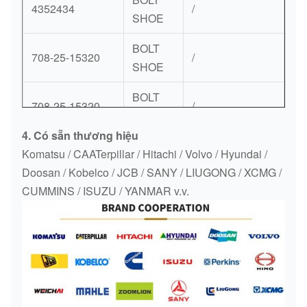
4352434
/
SHOE
BOLT
708-25-15320
/
SHOE
BOLT
708-25-15320
/
SHOE
4. Có sẵn thương hiệu
BOLT
Komatsu / CAATerpillar / Hitachi / Volvo / Hyundai /
708-25-15320
/
SHOE
Doosan / Kobelco / JCB / SANY / LIUGONG / XCMG /
CUMMINS / ISUZU / YANMAR v.v.
BOLT
6217-81-8311
/
SHOE
BOLT
6217-41-5560
/
SHOE
BOLT
SP102920
LiuGong