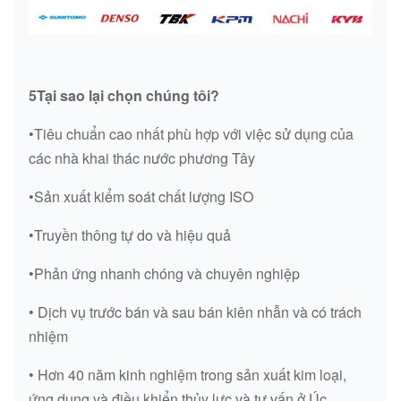
SHOE
BOLT
8980112690
/
SHOE
5Tại sao lại chọn chúng tôi?
BOLT
14563050
/
SHOE
•Tiêu chuẩn cao nhất phù hợp với việc sử dụng của
các nhà khai thác nước phương Tây
BOLT
VOE20555065
EC210B
SHOE
•Sản xuất kiểm soát chất lượng ISO
BOLT
•Truyền thông tự do và hiệu quả
1096750951
4JJ1
SHOE
•Phản ứng nhanh chóng và chuyên nghiệp
HPV118
BOLT
• Dịch vụ trước bán và sau bán kiên nhẫn và có trách
DRAVEN
ZX240/ZX200-3
SHOE
nhiệm
SHAFT NUT
• Hơn 40 năm kinh nghiệm trong sản xuất kim loại,
BOLT
1182-00880
EC460B
ứng dụng và điều khiển thủy lực và tư vấn ở Úc