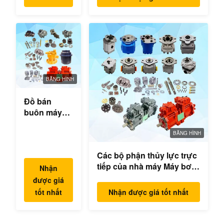
phận động cơ cho máy
đào
BĂNG HÌNH
Đồ bán
buôn máy
đào thủy lực
hộp số
BĂNG HÌNH
swing bộ
Các bộ phận thủy lực trực
phận động
tiếp của nhà máy Máy bơm
cơ swing
Nhận
excavator Máy bơm chính
cho Hyundai
được giá
Mô hình động cơ
Yanmar
tốt nhất
Nhận được giá tốt nhất
PC/EX/EC/DH/DX/CAAT/SH
Komatsu
Phụ tùng
Hitachi
XCMG