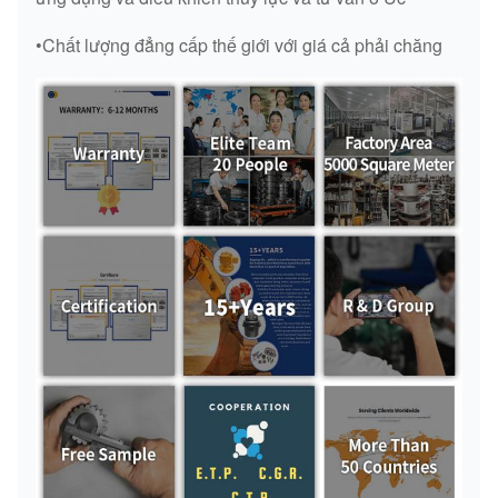
SHOE
•Chất lượng đẳng cấp thế giới với giá cả phải chăng
JCB DENTH
BOLT
/
BOLT
SHOE
JCB BOLT AND
BOLT
JCB
NUT
SHOE
BOLT
BOLT5
/
SHOE
BOLT
BOLT4
/
SHOE