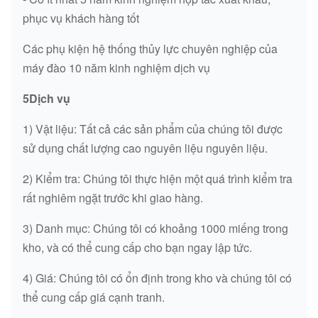
phục vụ khách hàng tốt
VOE 14602295
GASKET
/
Các phụ kiện hệ thống thủy lực chuyên nghiệp của
9Y-8389
GASKET
/
máy đào 10 năm kinh nghiệm dịch vụ
7N-4927
GASKET
/
5Dịch vụ
121-5736
GASKET
/
1) Vật liệu: Tất cả các sản phẩm của chúng tôi được
sử dụng chất lượng cao nguyên liệu nguyên liệu.
4P-1526
GASKET
/
2) Kiểm tra: Chúng tôi thực hiện một quá trình kiểm tra
rất nghiêm ngặt trước khi giao hàng.
3) Danh mục: Chúng tôi có khoảng 1000 miếng trong
kho, và có thể cung cấp cho bạn ngay lập tức.
4) Giá: Chúng tôi có ổn định trong kho và chúng tôi có
thể cung cấp giá cạnh tranh.