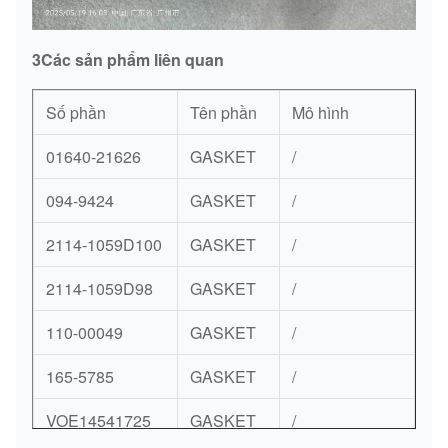
3Các sản phẩm liên quan
Số phần
Tên phần
Mô hình
01640-21626
GASKET
/
094-9424
GASKET
/
2114-1059D100
GASKET
/
2114-1059D98
GASKET
/
110-00049
GASKET
/
165-5785
GASKET
/
VOE14541725
GASKET
/