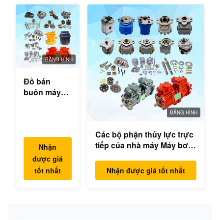
BĂNG HÌNH
Đồ bán
buôn máy
đào thủy lực
hộp số
BĂNG HÌNH
swing bộ
Các bộ phận thủy lực trực
phận động
tiếp của nhà máy Máy bơm
cơ swing
Nhận
excavator Máy bơm chính
cho Hyundai
được giá
Mô hình động cơ
Yanmar
tốt nhất
Nhận được giá tốt nhất
PC/EX/EC/DH/DX/CAAT/SH
Komatsu
Phụ tùng
Hitachi
XCMG
Liugong