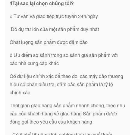
4Tại sao lại chọn chúng tôi?
4277804
GASKET
/
¢ Tư vấn và giao tiếp trực tuyến 24h/ngày
4352244
GASKET
/
️ Đồ dự trữ lớn của một sản phẩm duy nhất
D39EX,
D39PX,
Chất lượng sản phẩm được đảm bảo
HB205,
¢ Ưu điểm so sánh trong so sánh giá sản phẩm với
6751-11-8110
GASKET
HB215,
các nhà cung cấp khác
PC160,
SAA4D107E,
Có dữ liệu chính xác để theo dõi các máy đào thương
WA200
hiệu số phần điều tra, đảm bảo sản phẩm là tỷ lệ
chính xác
8J4490
GASKET
CAT
Thời gian giao hàng sản phẩm nhanh chóng, theo nhu
XKAQ-00435
GASKET
/
cầu của khách hàng về giao hàng Sản phẩm được
XKAQ-00447
GASKET
/
đóng gói theo yêu cầu của khách hàng
316-5981
GASKET
/
- Có ít nhất 5 năm kinh nghiệm hợp tác xuất khẩu,