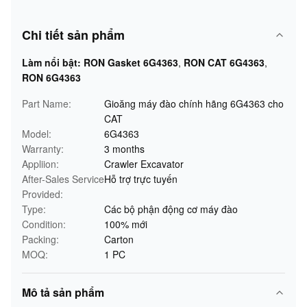
Chi tiết sản phẩm
Làm nổi bật:
RON Gasket 6G4363
,
RON CAT 6G4363
,
RON 6G4363
Part Name:
Gioăng máy đào chính hãng 6G4363 cho
CAT
Model:
6G4363
Warranty:
3 months
Appliion:
Crawler Excavator
After-Sales Service
Hỗ trợ trực tuyến
Provided:
Type:
Các bộ phận động cơ máy đào
Condition:
100% mới
Packing:
Carton
MOQ:
1 PC
Mô tả sản phẩm